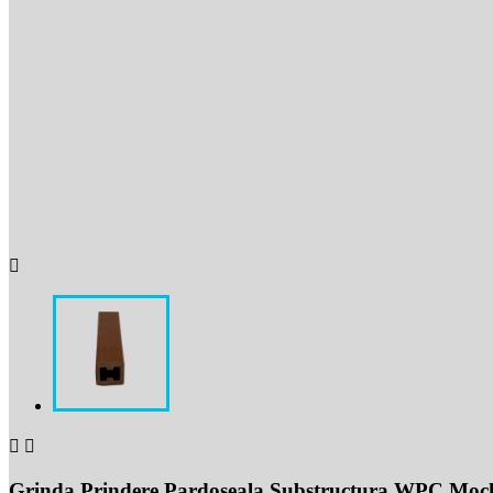



Grinda Prindere Pardoseala Substructura WPC Mocha 