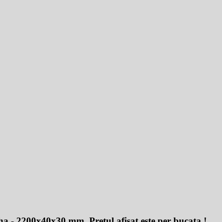
- 2200x40x30 mm. Pretul afisat este per bucata !