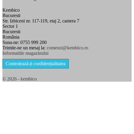
Kembico
Bucuresti
Str. Izbiceni nr. 117-119, etaj 2, camera 7
Sector 1
Bucuresti
România
Suna-ne:
0755 999 200
Trimite-ne un mesaj la:
comenzi@kembico.ro
Informatiile magazinului
Controlează-ți confidențialitatea
© 2026 - kembico