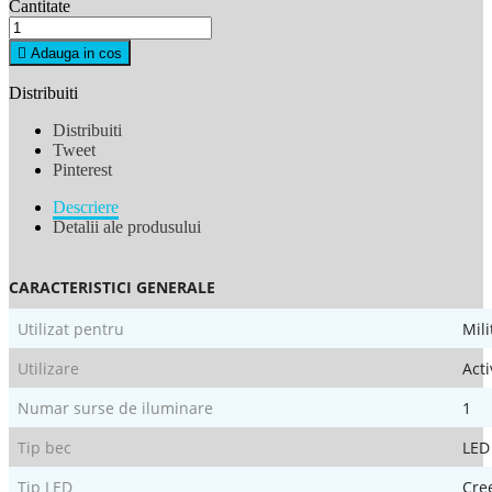
Cantitate

Adauga in cos
Distribuiti
Distribuiti
Tweet
Pinterest
Descriere
Detalii ale produsului
CARACTERISTICI GENERALE
Utilizat pentru
Mili
Utilizare
Acti
Numar surse de iluminare
1
Tip bec
LED
Tip LED
Cre