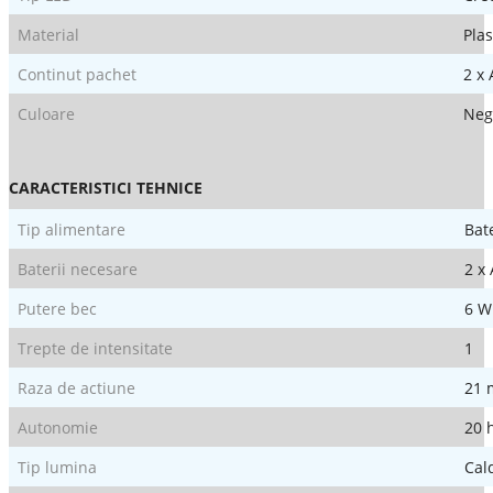
Material
Plas
Continut pachet
2 x
Culoare
Neg
CARACTERISTICI TEHNICE
Tip alimentare
Bat
Baterii necesare
2 x
Putere bec
6 W
Trepte de intensitate
1
Raza de actiune
21 
Autonomie
20 
Tip lumina
Cal