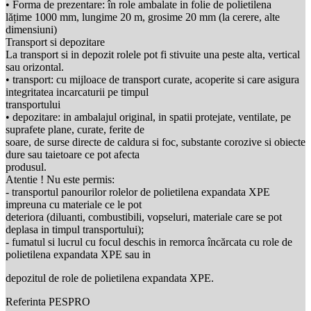
• Forma de prezentare: în role ambalate in folie de polietilena
lățime 1000 mm, lungime 20 m, grosime 20 mm (la cerere, alte
dimensiuni)
Transport si depozitare
La transport si in depozit rolele pot fi stivuite una peste alta, vertical
sau orizontal.
• transport: cu mijloace de transport curate, acoperite si care asigura
integritatea incarcaturii pe timpul
transportului
• depozitare: in ambalajul original, in spatii protejate, ventilate, pe
suprafete plane, curate, ferite de
soare, de surse directe de caldura si foc, substante corozive si obiecte
dure sau taietoare ce pot afecta
produsul.
Atentie ! Nu este permis:
- transportul panourilor rolelor de polietilena expandata XPE
impreuna cu materiale ce le pot
deteriora (diluanti, combustibili, vopseluri, materiale care se pot
deplasa in timpul transportului);
- fumatul si lucrul cu focul deschis in remorca încărcata cu role de
polietilena expandata XPE sau in
depozitul de role de polietilena expandata XPE.
Referinta
PESPRO