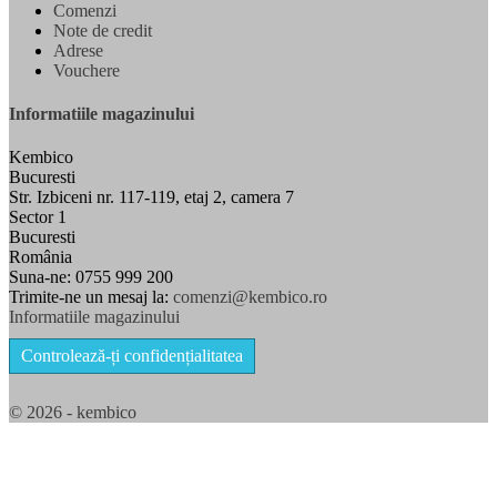
Comenzi
Note de credit
Adrese
Vouchere
Informatiile magazinului
Kembico
Bucuresti
Str. Izbiceni nr. 117-119, etaj 2, camera 7
Sector 1
Bucuresti
România
Suna-ne:
0755 999 200
Trimite-ne un mesaj la:
comenzi@kembico.ro
Informatiile magazinului
Controlează-ți confidențialitatea
© 2026 - kembico