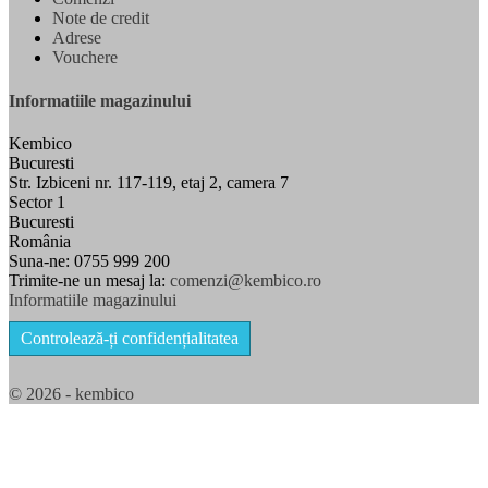
Note de credit
Adrese
Vouchere
Informatiile magazinului
Kembico
Bucuresti
Str. Izbiceni nr. 117-119, etaj 2, camera 7
Sector 1
Bucuresti
România
Suna-ne:
0755 999 200
Trimite-ne un mesaj la:
comenzi@kembico.ro
Informatiile magazinului
Controlează-ți confidențialitatea
© 2026 - kembico